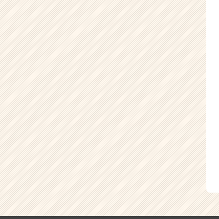
が
届
く
就
活
サ
イ
ト
チ
ア
キ
ャ
リ
ア
（CheerCareer）