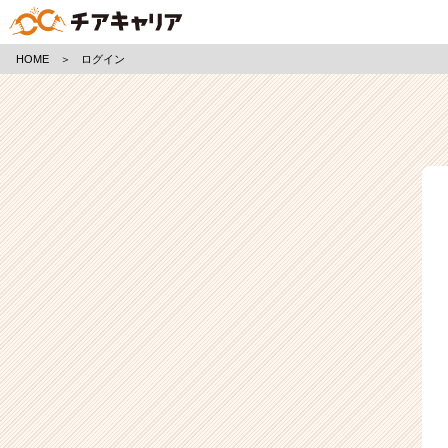
ロ
HOME
＞
ログイン
グ
イ
ン
|
ベ
ン
チ
ャ
ー・
成
長
企
業
か
ら
ス
カ
ウ
ト